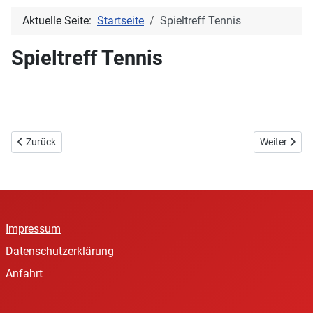
Aktuelle Seite:
Startseite
Spieltreff Tennis
Spieltreff Tennis
Vorheriger Beitrag: Unsere Trainer
Nächster Be
Zurück
Weiter
Impressum
Datenschutzerklärung
Anfahrt