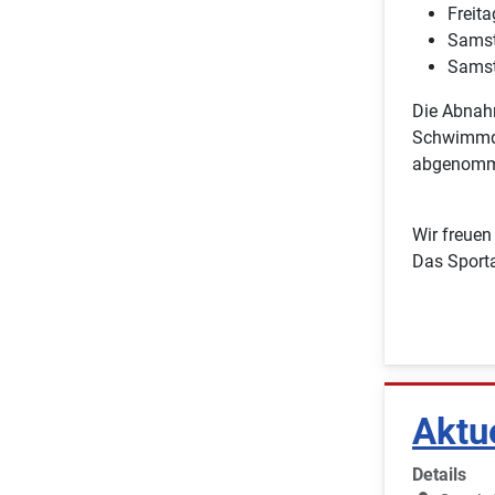
Freita
Samst
Samst
Die Abnah
Schwimmdi
abgenomme
Wir freuen
Das Sport
Aktu
Details