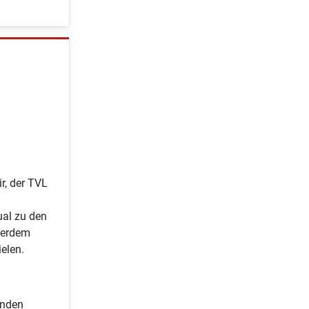
r, der TVL
n
ual zu den
ßerdem
elen.
inden