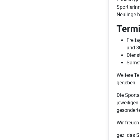
Sportlerin
Neulinge 
Termi
Freit
und 3
Diens
Samst
Weitere Te
gegeben.
Die Sporta
jeweilige
gesonderte
Wir freue
gez. das S