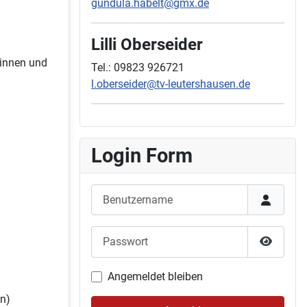
gundula.habelt@gmx.de
Lilli Oberseider
rinnen und
Tel.: 09823 926721
l.oberseider@tv-leutershausen.de
Login Form
Benutzername
Passwort
Passwor
Angemeldet bleiben
on)