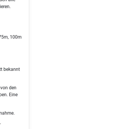
ieren.
, 75m, 100m
tt bekannt
 von den
ben. Eine
lnahme.
r