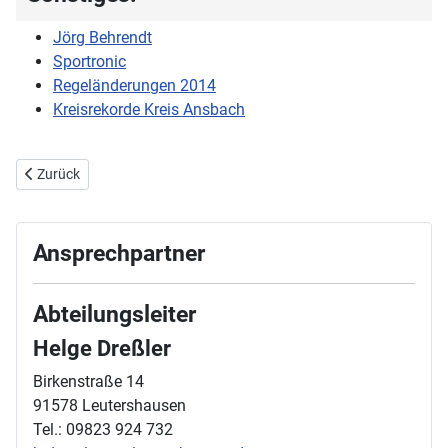
Jörg Behrendt
Sportronic
Regeländerungen 2014
Kreisrekorde Kreis Ansbach
Vorheriger Beitrag: Trainingszeiten
Zurück
Ansprechpartner
Abteilungsleiter
Helge Dreßler
Birkenstraße 14
91578 Leutershausen
Tel.: 09823 924 732